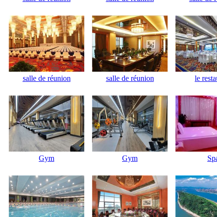
salle de réunion
salle de réunion
le rest
Gym
Gym
Sp