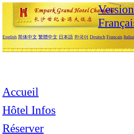
Versio
Françai
English
简体中文
繁體中文
日本語
한국어
Deutsch
Français
Itali
Accueil
Hôtel Infos
Réserver