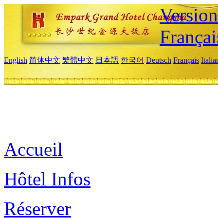
Versio
Françai
English
简体中文
繁體中文
日本語
한국어
Deutsch
Français
Itali
Accueil
Hôtel Infos
Réserver