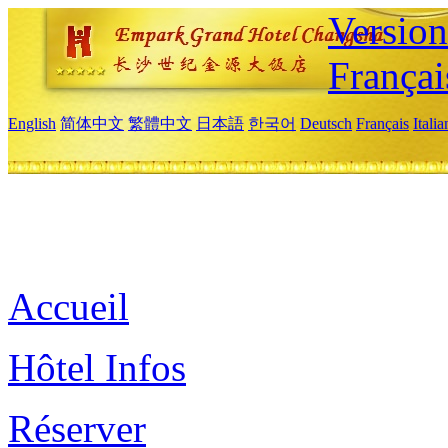
Versio
Françai
English
简体中文
繁體中文
日本語
한국어
Deutsch
Français
Itali
Accueil
Hôtel Infos
Réserver