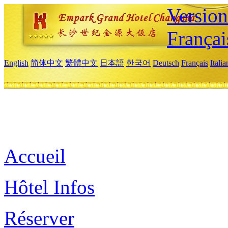
Versio
Françai
English
简体中文
繁體中文
日本語
한국어
Deutsch
Français
Itali
Accueil
Hôtel Infos
Réserver