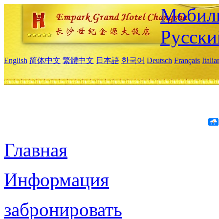
Мобиль
Русски
English
简体中文
繁體中文
日本語
한국어
Deutsch
Français
Itali
Главная
Информация
забронировать