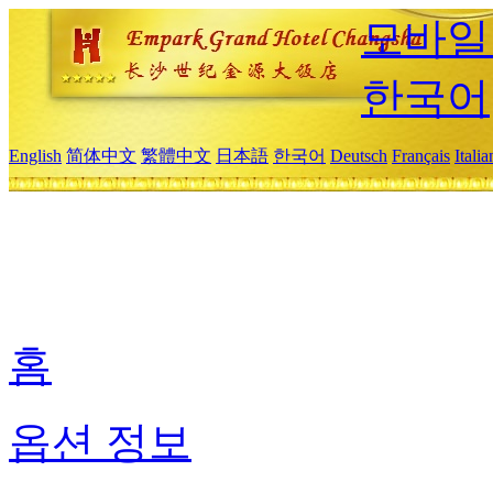
모바일
한국어
English
简体中文
繁體中文
日本語
한국어
Deutsch
Français
Itali
홈
옵션 정보