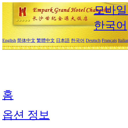
모바일
한국어
English
简体中文
繁體中文
日本語
한국어
Deutsch
Français
Itali
홈
옵션 정보