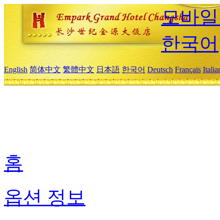
모바일
한국어
English
简体中文
繁體中文
日本語
한국어
Deutsch
Français
Itali
홈
옵션 정보