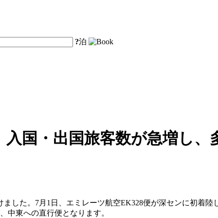
?
泊
、入国・出国旅客数が急増し、
ました。7月1日、エミレーツ航空EK328便が深センに初着
カ、中東への直行便となります。