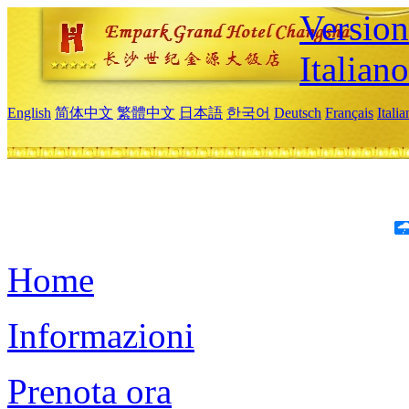
Version
Italiano
English
简体中文
繁體中文
日本語
한국어
Deutsch
Français
Itali
Home
Informazioni
Prenota ora