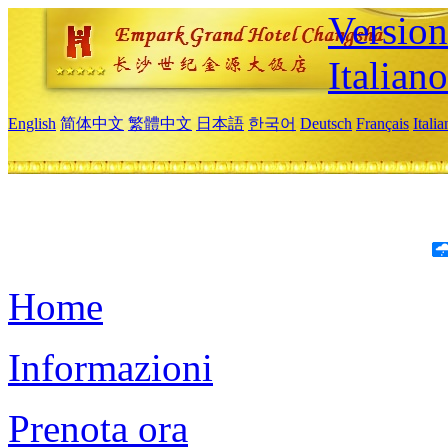
Version
Italiano
English
简体中文
繁體中文
日本語
한국어
Deutsch
Français
Itali
Home
Informazioni
Prenota ora