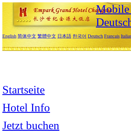
Mobile 
Deutsc
English
简体中文
繁體中文
日本語
한국어
Deutsch
Français
Itali
Startseite
Hotel Info
Jetzt buchen