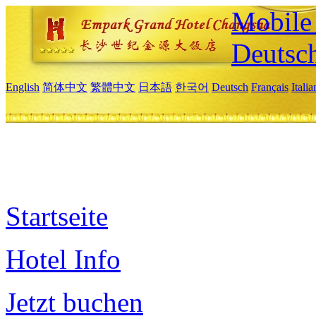
Mobile 
Deutsc
English
简体中文
繁體中文
日本語
한국어
Deutsch
Français
Itali
Startseite
Hotel Info
Jetzt buchen