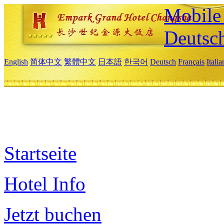
Mobile 
Deutsc
English
简体中文
繁體中文
日本語
한국어
Deutsch
Français
Itali
Startseite
Hotel Info
Jetzt buchen