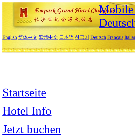
Mobile 
Deutsc
English
简体中文
繁體中文
日本語
한국어
Deutsch
Français
Itali
Startseite
Hotel Info
Jetzt buchen